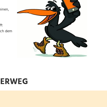
einen,
ft
nach dem
DERWEG