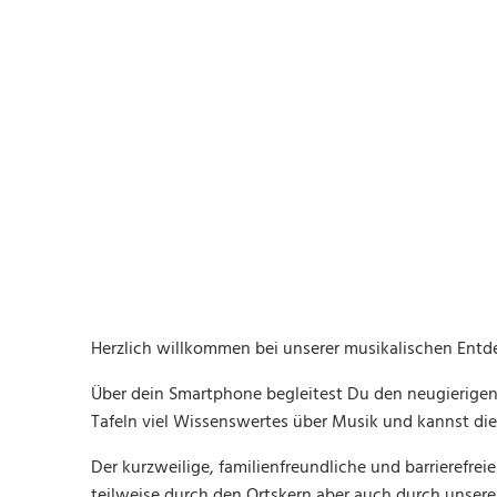
www.gudensberg.de
Kontakt
Stationen
Audioguide
Downloads
Imp
Musikalischer
Wanderweg
Herzlich willkommen bei unserer musikalischen Entde
Über dein Smartphone begleitest Du den neugierigen R
Tafeln viel Wissenswertes über Musik und kannst di
Der kurzweilige, familienfreundliche und barrierefre
teilweise durch den Ortskern aber auch durch unsere